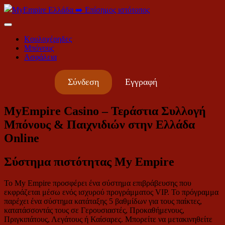
Skip
to
content
MyEmpire Ελλάδα ➡️ Επίσημος ιστότοπος
Καζίνο και bookmaker MyEmpire στην Ελλάδα ⭐⭐⭐ Λάβετε
Κουλοχέρηδες
μπόνους κατά την εγγραφή 🔥 Παίξτε για χρήματα σε κουλοχέρηδες,
Μπόνους
πόκερ, ρουλέτα και αθλητικά στοιχήματα
Ασφάλεια
Σύνδεση
Εγγραφή
MyEmpire Casino – Τεράστια Συλλογή
Μπόνους & Παιχνιδιών στην Ελλάδα
Online
Σύστημα πιστότητας My Empire
Το My Empire προσφέρει ένα σύστημα επιβράβευσης που
εκφράζεται μέσω ενός ισχυρού προγράμματος VIP. Το πρόγραμμα
παρέχει ένα σύστημα κατάταξης 5 βαθμίδων για τους παίκτες,
κατατάσσοντάς τους σε Γερουσιαστές, Προκαθήμενους,
Πριγκιπάτους, Λεγάτους ή Καίσαρες. Μπορείτε να μετακινηθείτε